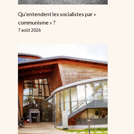
Qu’entendent les socialistes par «
communisme » ?
7 août 2026
Pourquoi Il Est
«La Colère E
Faux De Dire
L'élan
Que Le « Lobby
Continuent»:
Israélien »
Militante De