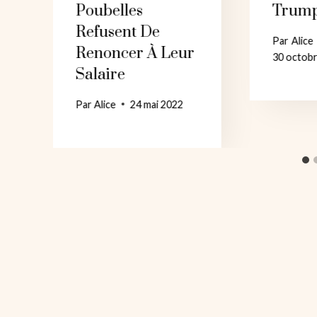
Poubelles
Trum
Refusent De
Par
Alice
Renoncer À Leur
30 octob
Salaire
Par
Alice
24 mai 2022