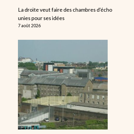
Contrôle La
Droits Des
La droite veut faire des chambres d'écho
Grande-Bretagne
Migrants
unies pour ses idées
7 août 2026
Par
Alice
3 mars 2024
Par
Alice
22 juin