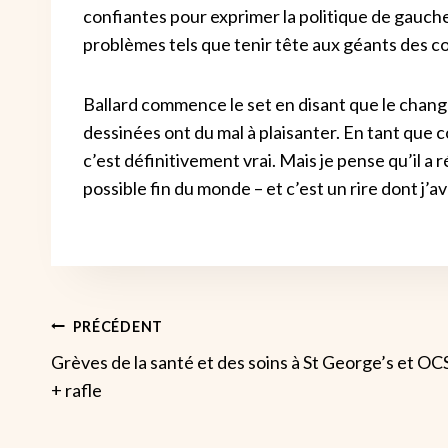
confiantes pour exprimer la politique de gauche
problèmes tels que tenir tête aux géants des co
Ballard commence le set en disant que le chan
dessinées ont du mal à plaisanter. En tant que
c’est définitivement vrai. Mais je pense qu’il a 
possible fin du monde – et c’est un rire dont j’a
Navigation
PRÉCÉDENT
Grèves de la santé et des soins à St George’s et OC
De
+ rafle
L’article