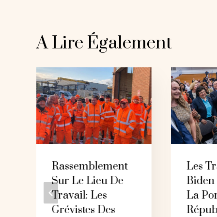
A Lire Également
t
Rassemblement
Les T
Sur Le Lieu De
Biden
Travail: Les
La Po
Grévistes Des
Répub