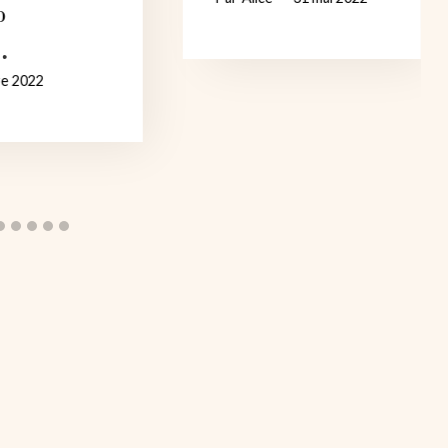
p
re 2022