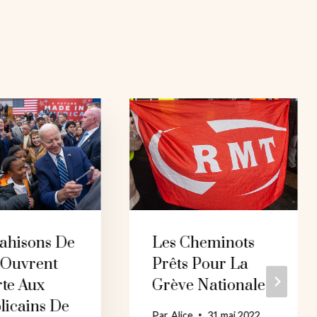
rahisons De
Les Cheminots
 Ouvrent
Prêts Pour La
rte Aux
Grève Nationale
licains De
Par
Alice
31 mai 2022