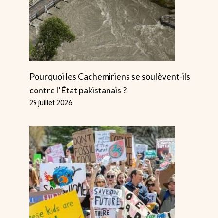
Dose De Son
Dissidence
Propre
Grandit Au 
Médicament
Par
Alice
26 avri
Par
Alice
6 décembre 2024
Pourquoi les Cachemiriens se soulèvent-ils
contre l’État pakistanais ?
29 juillet 2026