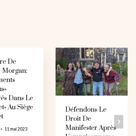
re De
l Morgan:
ents
us»
vés Dans Le
t» Au Siège
Défendons Le
t
Droit De
Manifester Après
11 mai 2023