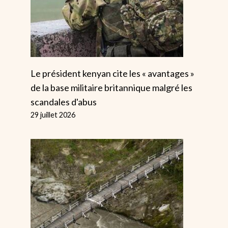
Le président kenyan cite les « avantages »
de la base militaire britannique malgré les
scandales d'abus
29 juillet 2026
Le PDG
L’assaut Isra
D'UnitedHealthc
Se Poursuit 
Are A Reçu Une
Que La