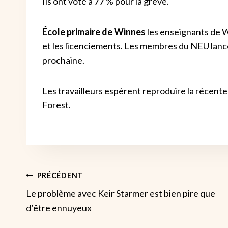
Ils ont voté à 77 % pour la grève.
École primaire de Winnes
les enseignants de W
et les licenciements. Les membres du NEU lance
prochaine.
Les travailleurs espèrent reproduire la récente
Forest.
Navigation
PRÉCÉDENT
Le problème avec Keir Starmer est bien pire que
De
d’être ennuyeux