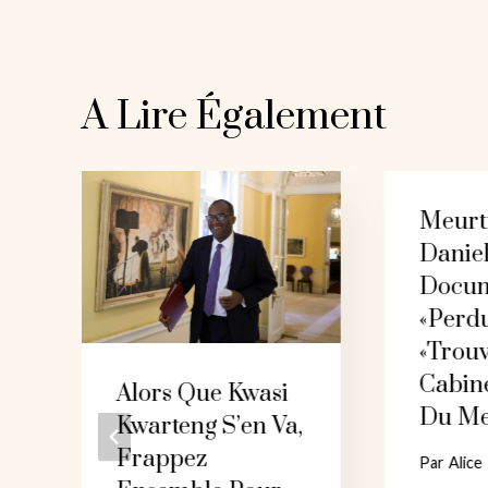
L’article
A Lire Également
Meurt
Danie
Docum
«perd
«trou
Cabine
Alors Que Kwasi
Du Me
Kwarteng S’en Va,
Frappez
Par
Alice