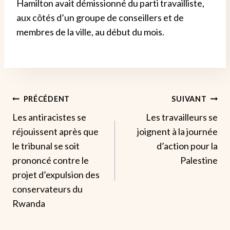
Hamilton avait démissionné du parti travailliste,
aux côtés d’un groupe de conseillers et de
membres de la ville, au début du mois.
Navigation
PRÉCÉDENT
SUIVANT
Les antiracistes se
Les travailleurs se
De
réjouissent après que
joignent à la journée
L’article
le tribunal se soit
d’action pour la
prononcé contre le
Palestine
projet d’expulsion des
conservateurs du
Rwanda