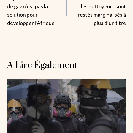
De
de gaz n’est pas la
les nettoyeurs sont
L’article
solution pour
restés marginalisés à
développer l’Afrique
plus d’un titre
A Lire Également