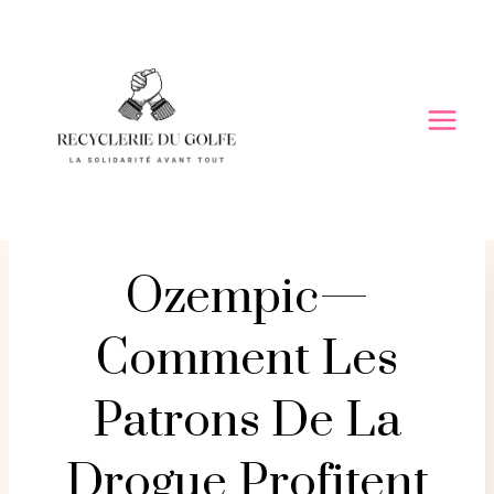
Skip
to
content
Ozempic—
Comment Les
Patrons De La
Drogue Profitent