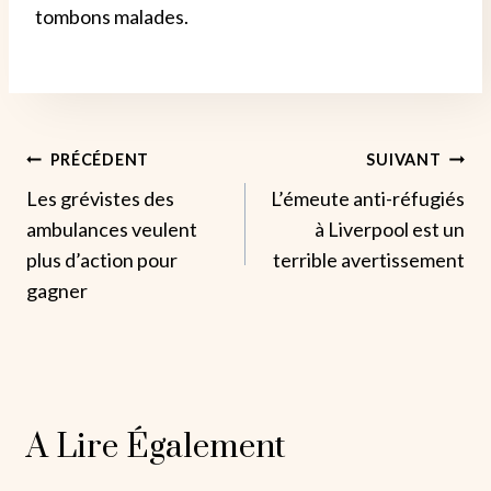
tombons malades.
Navigation
PRÉCÉDENT
SUIVANT
Les grévistes des
L’émeute anti-réfugiés
De
ambulances veulent
à Liverpool est un
L’article
plus d’action pour
terrible avertissement
gagner
A Lire Également