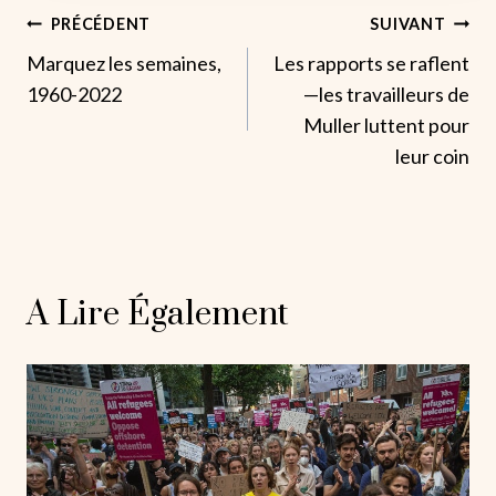
Navigation
PRÉCÉDENT
SUIVANT
Marquez les semaines,
Les rapports se raflent
De
1960-2022
—les travailleurs de
L’article
Muller luttent pour
leur coin
A Lire Également