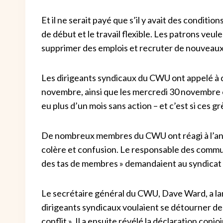
Et il ne serait payé que s’il y avait des conditio
de début et le travail flexible. Les patrons ve
supprimer des emplois et recruter de nouveaux 
Les dirigeants syndicaux du CWU ont appelé à d
novembre, ainsi que les mercredi 30 novembre et
eu plus d’un mois sans action – et c’est si ces g
De nombreux membres du CWU ont réagi à l’ann
colère et confusion. Le responsable des comm
des tas de membres » demandaient au syndicat d
Le secrétaire général du CWU, Dave Ward, a lan
dirigeants syndicaux voulaient se détourner des
conflit ». Il a ensuite révélé la déclaration co