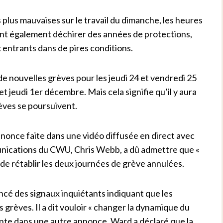
ns plus mauvaises sur le travail du dimanche, les heures
ulent également déchirer des années de protections,
entrants dans de pires conditions.
e nouvelles grèves pour les jeudi 24 et vendredi 25
 jeudi 1er décembre. Mais cela signifie qu’il y aura
rèves se poursuivent.
once faite dans une vidéo diffusée en direct avec
unications du CWU, Chris Webb, a dû admettre que «
e rétablir les deux journées de grève annulées.
cé des signaux inquiétants indiquant que les
 grèves. Il a dit vouloir « changer la dynamique du
njointe dans une autre annonce. Ward a déclaré que la