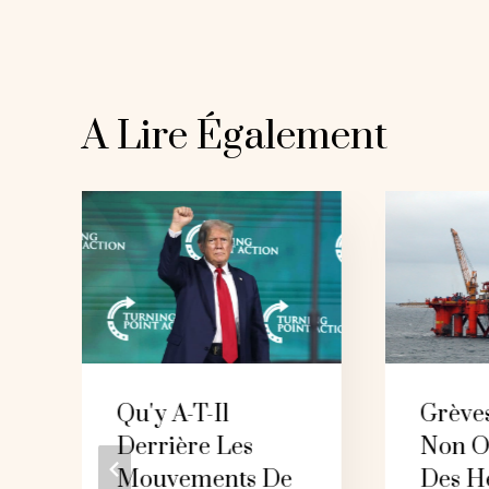
A Lire Également
Qu'y A-T-Il
Grèves
Derrière Les
Non Of
Mouvements De
Des H