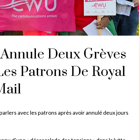
 Annule Deux Grèves
Les Patrons De Royal
Mail
arlers avec les patrons après avoir annulé deux jours
enu d’une « désescalade des tensions » dans la lutte