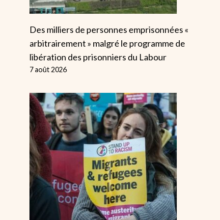
Des milliers de personnes emprisonnées «
arbitrairement » malgré le programme de
libération des prisonniers du Labour
7 août 2026
Le Cricket E
Attrapé Par 
Racisme
Par
Alice
27 juin
Comment Le
Parti D’extrême
Droite PVV De