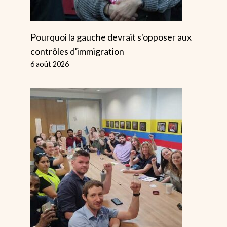
Wilders A-T-Il
Remporté Les
Pourquoi la gauche devrait s'opposer aux
Élections
contrôles d'immigration
Néerlandaises ?
6 août 2026
Par
Alice
26 novembre 2023