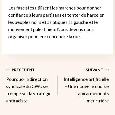
Les fascistes utilisent les marches pour donner
confiance à leurs partisans et tenter de harceler
les peuples noirs et asiatiques, la gauche et le
mouvement palestinien. Nous devons nous
organiser pour leur reprendre la rue.
Navigation
PRÉCÉDENT
SUIVANT
Pourquoi la direction
Intelligence artificielle
De
syndicale du CWU se
– Une nouvelle course
L’article
trompe sur la stratégie
aux armements
antiraciste
meurtrière