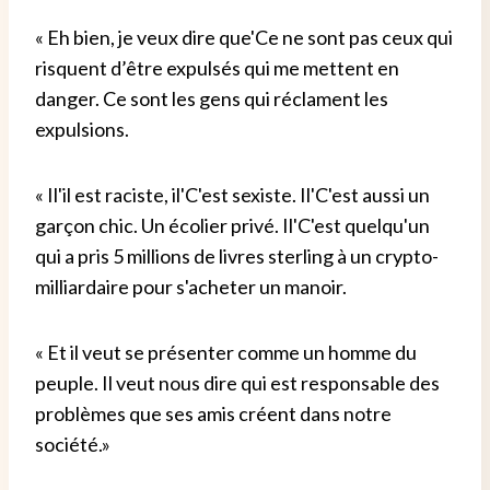
«
Eh bien, je veux dire que
'
Ce ne sont pas ceux qui
risquent d’être expulsés qui me mettent en
danger. Ce sont les gens qui réclament les
expulsions.
«
Il
'
il est raciste, il
'
C'est sexiste. Il
'
C'est aussi un
garçon chic. Un écolier privé. Il
'
C'est quelqu'un
qui a pris 5 millions de livres sterling à un crypto-
milliardaire pour s'acheter un manoir.
«
Et il veut se présenter comme un homme du
peuple. Il veut nous dire qui est responsable des
problèmes que ses amis créent dans notre
société.
»