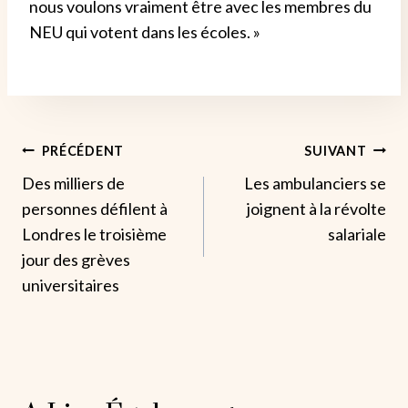
nous voulons vraiment être avec les membres du
NEU qui votent dans les écoles. »
Navigation
PRÉCÉDENT
SUIVANT
Des milliers de
Les ambulanciers se
De
personnes défilent à
joignent à la révolte
L’article
Londres le troisième
salariale
jour des grèves
universitaires