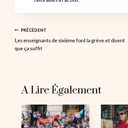
Navigation
PRÉCÉDENT
Les enseignants de sixième font la grève et disent
De
que ça suffit
L’article
A Lire Également