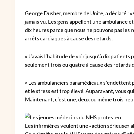
George Dusher, membre de Unite, a déclaré : « C
jamais vu. Les gens appellent une ambulance et
dix heures parce que nous ne pouvons pas les r
arrêts cardiaques à cause des retards.
« J’avais l’habitude de voir jusqu’à dix patients
seulement trois ou quatre à cause des retards da
« Les ambulanciers paramédicaux s’endettent pour
et le stress est trop élevé. Auparavant, vous qu
Maintenant, c’est une, deux ou même trois heure
Les infirmières veulent une «action sérieuse» a
Cela signifie que le NHS verra des grèves d’in