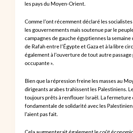
les pays du Moyen-Orient.
Comme l’ont récemment déclaré les socialistes 
les gouvernements mais soutenue par le peuple 
campagnes de gauche égyptiennes la semaine de
de Rafah entre l’Égypte et Gaza et à la libre circ
également à l’ouverture de tout autre passage p
occupante ».
Bien que la répression freine les masses au Moy
dirigeants arabes trahissent les Palestiniens. 
toujours prêts à renflouer Israël. La fermetur
fondamentale de solidarité avec les Palestiniens
l’aient pas fait.
Cela augmenterait également le coût économiq