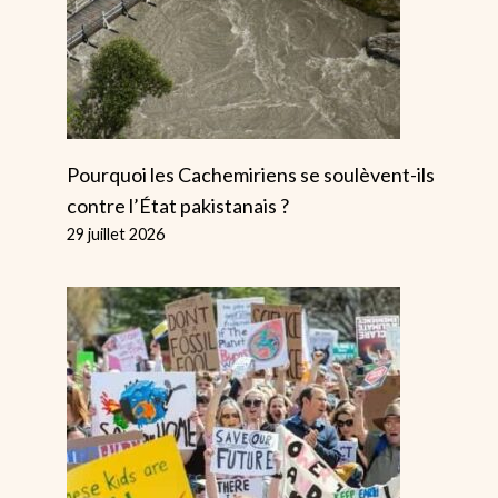
Trump Dégénère
La Réponse
La Prise De
Néolibérale 
Contrôle De La
L’inflation
Garde Nationale
Échoue Touj
Pourquoi les Cachemiriens se soulèvent-ils
De Washington
Par
Alice
20 juin
contre l’État pakistanais ?
DC
29 juillet 2026
Par
Alice
31 août 2025