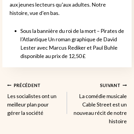
aux jeunes lecteurs qu’aux adultes. Notre
histoire, vue d’en bas.
Sous la bannière du roi de la mort – Pirates de
l’Atlantique Un roman graphique de David
Lester avec Marcus Rediker et Paul Buhle
disponible au prix de 12,50 £
Navigation
PRÉCÉDENT
SUIVANT
Les socialistes ont un
La comédie musicale
De
meilleur plan pour
Cable Street est un
L’article
gérer la société
nouveau récit de notre
histoire