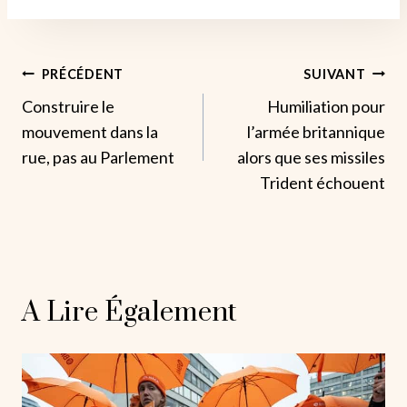
Navigation
PRÉCÉDENT
SUIVANT
Construire le
Humiliation pour
De
mouvement dans la
l’armée britannique
L’article
rue, pas au Parlement
alors que ses missiles
Trident échouent
A Lire Également