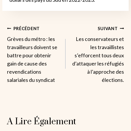
Navigation
PRÉCÉDENT
SUIVANT
Grèves du métro : les
Les conservateurs et
De
travailleurs doivent se
les travaillistes
L’article
battre pour obtenir
s’efforcent tous deux
gain de cause des
d’attaquer les réfugiés
revendications
à l’approche des
salariales du syndicat
élections.
A Lire Également