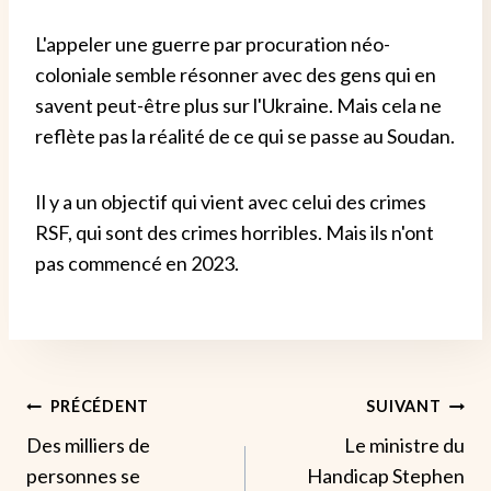
L'appeler une guerre par procuration néo-
coloniale semble résonner avec des gens qui en
savent peut-être plus sur l'Ukraine. Mais cela ne
reflète pas la réalité de ce qui se passe au Soudan.
Il y a un objectif qui vient avec celui des crimes
RSF, qui sont des crimes horribles. Mais ils n'ont
pas commencé en 2023.
Navigation
PRÉCÉDENT
SUIVANT
Des milliers de
Le ministre du
De
personnes se
Handicap Stephen