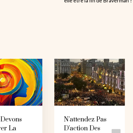
elle être la fin de Braverman ?
 Devons
N'attendez Pas
rer La
D'action Des