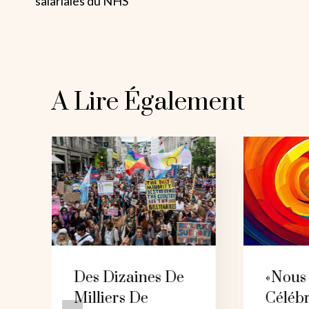
salariales du NHS
L’article
A Lire Également
Des Dizaines De
«Nous
Milliers De
Céléb