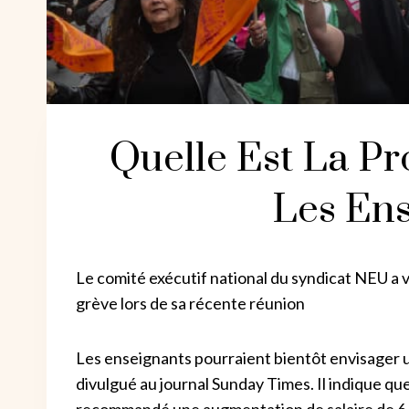
Quelle Est La P
Les Ens
Le comité exécutif national du syndicat NEU a 
grève lors de sa récente réunion
Les enseignants pourraient bientôt envisager u
divulgué au journal Sunday Times. Il indique q
recommandé une augmentation de salaire de 6,5