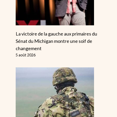
Pour L’instant
L'ampleur D
Sexisme Dan
Par
Alice
Sport Fémin
27 novembre 2024
Par
Alice
21 janv
La victoire de la gauche aux primaires du
Sénat du Michigan montre une soif de
changement
5 août 2026