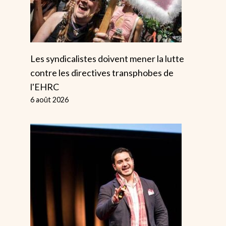
Les syndicalistes doivent mener la lutte
contre les directives transphobes de
l'EHRC
6 août 2026
Trump Est L’ami
Un Rapport
Des Marchés –
Accablant R