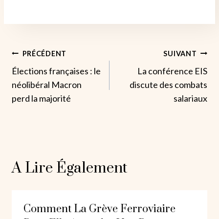
Navigation
PRÉCÉDENT
SUIVANT
Élections françaises : le
La conférence EIS
De
néolibéral Macron
discute des combats
L’article
perd la majorité
salariaux
A Lire Également
Comment La Grève Ferroviaire