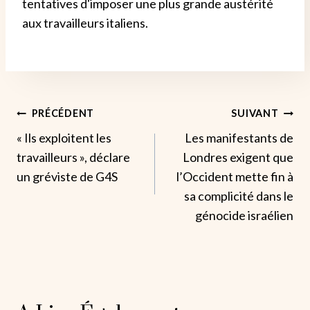
tentatives d'imposer une plus grande austérité
aux travailleurs italiens.
Navigation
PRÉCÉDENT
SUIVANT
« Ils exploitent les
Les manifestants de
De
travailleurs », déclare
Londres exigent que
L’article
un gréviste de G4S
l’Occident mette fin à
sa complicité dans le
génocide israélien