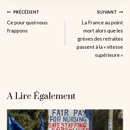
Navigation
PRÉCÉDENT
SUIVANT
Ce pour quoi nous
La France au point
De
frappons
mort alors que les
L’article
grèves des retraites
passent à la « vitesse
supérieure »
A Lire Également