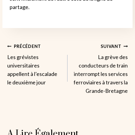
partage.
Navigation
PRÉCÉDENT
SUIVANT
Les grévistes
La grève des
De
universitaires
conducteurs de train
L’article
appellent à l’escalade
interrompt les services
le deuxième jour
ferroviaires à travers la
Grande-Bretagne
A Lire Également