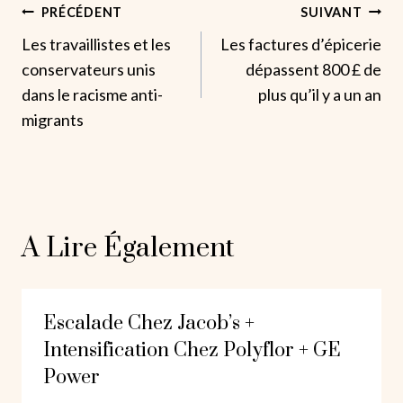
Navigation
PRÉCÉDENT
SUIVANT
Les travaillistes et les
Les factures d’épicerie
De
conservateurs unis
dépassent 800 £ de
L’article
dans le racisme anti-
plus qu’il y a un an
migrants
A Lire Également
Escalade Chez Jacob’s +
Intensification Chez Polyflor + GE
Power