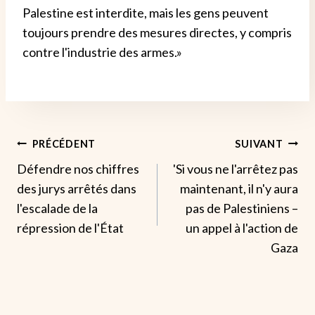
Palestine est interdite, mais les gens peuvent
toujours prendre des mesures directes, y compris
contre l'industrie des armes.»
Navigation
PRÉCÉDENT
SUIVANT
Défendre nos chiffres
'Si vous ne l'arrêtez pas
De
des jurys arrêtés dans
maintenant, il n'y aura
L’article
l'escalade de la
pas de Palestiniens –
répression de l'État
un appel à l'action de
Gaza