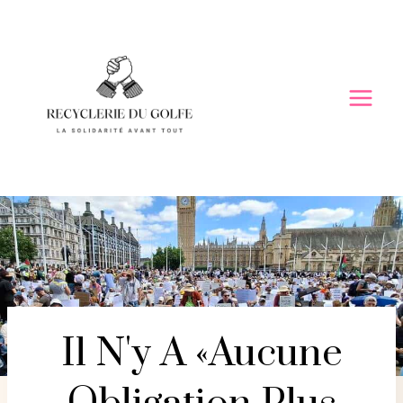
Skip
to
content
Il N'y A «aucune