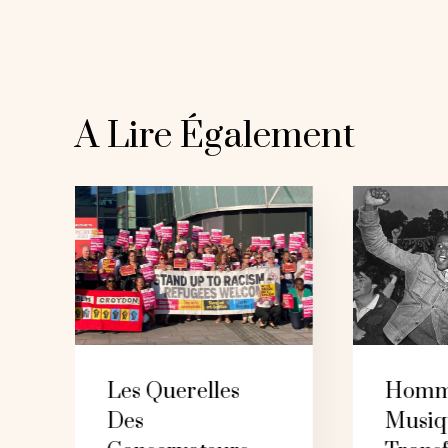
L’article
A Lire Également
Les Querelles
Homm
Des
Musiq