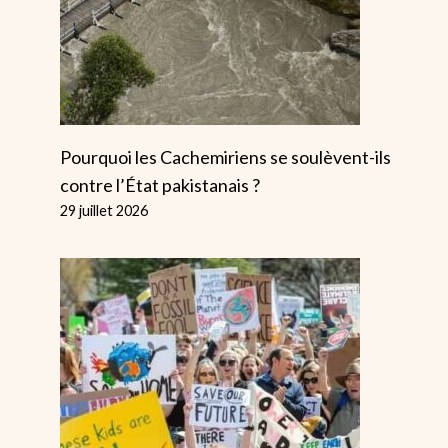
Définitivement
Soutiennent
Le Racisme Et Le
Marche De
Sexisme Du
L’alliance
Football
Ensemble C
L’extrême D
Par
Alice
Pourquoi les Cachemiriens se soulèvent-ils
22 octobre 2025
Par
Alice
contre l’État pakistanais ?
21 février 2026
29 juillet 2026