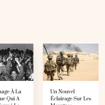
age À La
Un Nouvel
ue Qui A
Éclairage Sur Les