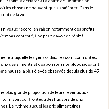
 Graham, a déclaré : « La chute de l’inflation ne
 où les choses ne peuvent que s’améliorer. Dans le
 coût de la vie.
des niveaux record, en raison notamment des profits
est pas contesté, il ne peut y avoir de répit à
réelle à laquelle les gens ordinaires sont confrontés.
rix des aliments et des boissons non alcoolisées ont
ième hausse la plus élevée observée depuis plus de 45
ne plus grande proportion de leurs revenus aux
riture, sont confrontés à des hausses de prix
hes. Le rythme auquel les prix alimentaires