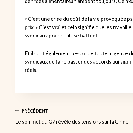
denrées alimentaires flambent toujours. Ce n’e
« C’est une crise du coût de la vie provoquée pa
prix. » C’est vrai et cela signifie que les travail
syndicaux pour qu’ils se battent.
Et ils ont également besoin de toute urgence de
syndicaux de faire passer des accords qui signi
réels.
Navigation
PRÉCÉDENT
Le sommet du G7 révèle des tensions sur la Chine
De