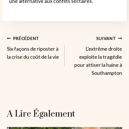
une alternative aux conflits sectaires.
Navigation
PRÉCÉDENT
SUIVANT
Six façons de riposter à
L'extrême droite
De
la crise du coût de la vie
exploite la tragédie
L’article
pour attiser la haine à
Southampton
A Lire Également