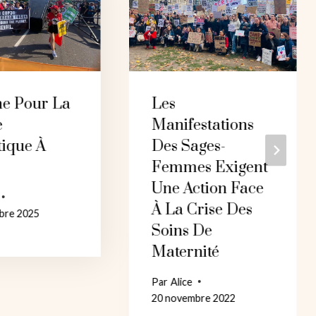
e Pour La
Les
e
Manifestations
tique À
Des Sages-
m
Femmes Exigent
Une Action Face
À La Crise Des
bre 2025
Soins De
Maternité
Par
Alice
20 novembre 2022