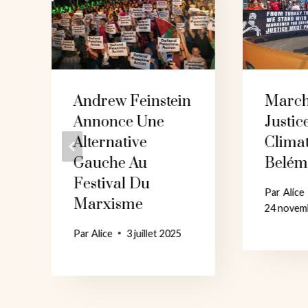
Andrew Feinstein
March
Annonce Une
Justic
Alternative
Clima
Gauche Au
Belé
Festival Du
Par
Alice
Marxisme
24 novem
Par
Alice
3 juillet 2025