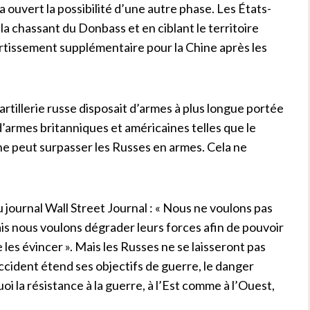
ouvert la possibilité d’une autre phase. Les États-
 la chassant du Donbass et en ciblant le territoire
vertissement supplémentaire pour la Chine après les
’artillerie russe disposait d’armes à plus longue portée
d’armes britanniques et américaines telles que le
ine peut surpasser les Russes en armes. Cela ne
u journal Wall Street Journal : « Nous ne voulons pas
is nous voulons dégrader leurs forces afin de pouvoir
e les évincer ». Mais les Russes ne se laisseront pas
ccident étend ses objectifs de guerre, le danger
i la résistance à la guerre, à l’Est comme à l’Ouest,