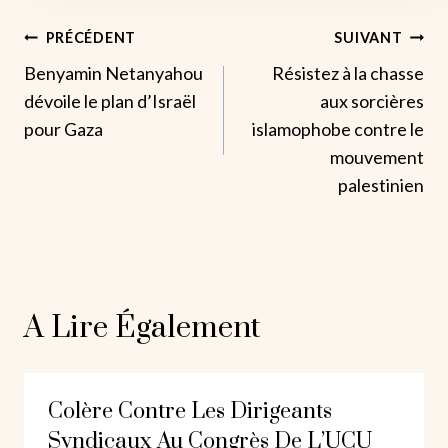
Navigation
PRÉCÉDENT
SUIVANT
Benyamin Netanyahou
Résistez à la chasse
De
dévoile le plan d’Israël
aux sorcières
L’article
pour Gaza
islamophobe contre le
mouvement
palestinien
A Lire Également
Colère Contre Les Dirigeants
Syndicaux Au Congrès De L’UCU