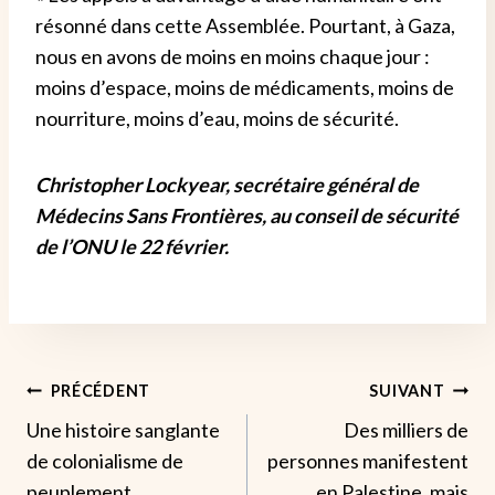
résonné dans cette Assemblée. Pourtant, à Gaza,
nous en avons de moins en moins chaque jour :
moins d’espace, moins de médicaments, moins de
nourriture, moins d’eau, moins de sécurité.
Christopher Lockyear, secrétaire général de
Médecins Sans Frontières, au conseil de sécurité
de l’ONU le 22 février.
Navigation
PRÉCÉDENT
SUIVANT
Une histoire sanglante
Des milliers de
De
de colonialisme de
personnes manifestent
L’article
peuplement
en Palestine, mais