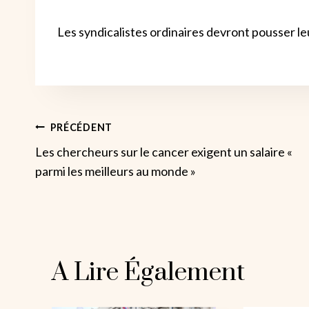
Les syndicalistes ordinaires devront pousser leur
Navigation
PRÉCÉDENT
Les chercheurs sur le cancer exigent un salaire «
De
parmi les meilleurs au monde »
L’article
A Lire Également