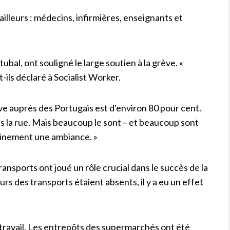
ailleurs : médecins, infirmières, enseignants et
tubal, ont souligné le large soutien à la grève. «
t-ils déclaré à Socialist Worker.
ève auprès des Portugais est d'environ 80 pour cent.
s la rue. Mais beaucoup le sont – et beaucoup sont
ainement une ambiance. »
transports ont joué un rôle crucial dans le succès de la
rs des transports étaient absents, il y a eu un effet
 travail. Les entrepôts des supermarchés ont été