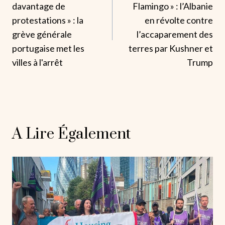
L’article
davantage de
Flamingo » : l’Albanie
protestations » : la
en révolte contre
grève générale
l’accaparement des
portugaise met les
terres par Kushner et
villes à l'arrêt
Trump
A Lire Également