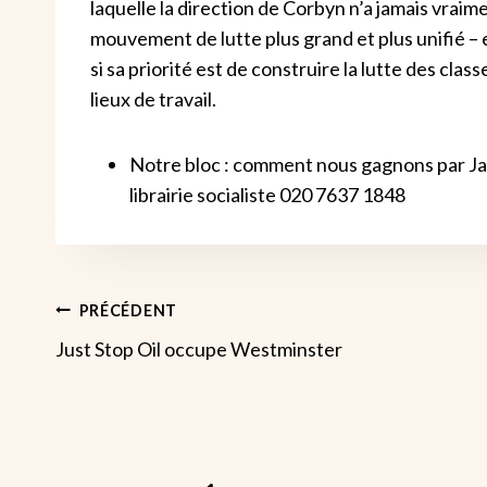
laquelle la direction de Corbyn n’a jamais vraim
mouvement de lutte plus grand et plus unifié – et 
si sa priorité est de construire la lutte des clas
lieux de travail.
Notre bloc : comment nous gagnons par Jam
librairie socialiste 020 7637 1848
Navigation
PRÉCÉDENT
Just Stop Oil occupe Westminster
De
L’article