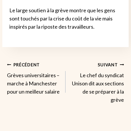
Le large soutien à la grève montre que les gens
sont touchés par la crise du coût de la vie mais
inspirés par la riposte des travailleurs.
Navigation
PRÉCÉDENT
SUIVANT
Grèves universitaires –
Le chef du syndicat
De
marche à Manchester
Unison dit aux sections
L’article
pour un meilleur salaire
de se préparer à la
grève