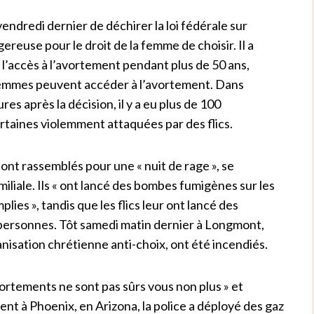
endredi dernier de déchirer la loi fédérale sur
euse pour le droit de la femme de choisir. Il a
 l’accès à l’avortement pendant plus de 50 ans,
s femmes peuvent accéder à l’avortement. Dans
res après la décision, il y a eu plus de 100
ertaines violemment attaquées par des flics.
ont rassemblés pour une « nuit de rage », se
miliale. Ils « ont lancé des bombes fumigènes sur les
plies », tandis que les flics leur ont lancé des
ix personnes. Tôt samedi matin dernier à Longmont,
nisation chrétienne anti-choix, ont été incendiés.
avortements ne sont pas sûrs vous non plus » et
nt à Phoenix, en Arizona, la police a déployé des gaz