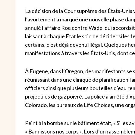
La décision de la Cour suprême des États-Unis v
l’avortement a marqué une nouvelle phase danger
annulé l’affaire Roe contre Wade, qui accordait
laissant à chaque État le soin de décider si le
certains, c’est déjà devenu illégal. Quelques heu
manifestations à travers les États-Unis, dont c
À Eugene, dans l’Oregon, des manifestants se s
réunissant dans une clinique de planification fa
officiers ainsi que plusieurs bouteilles d’eau rem
projectiles de gaz poivré. La police a arrêté d
Colorado, les bureaux de Life Choices, une orga
Peint à la bombe sur le bâtiment était, « Si les 
« Bannissons nos corps ». Lors d’un rassembleme