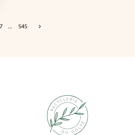
Next
7
…
545
Page