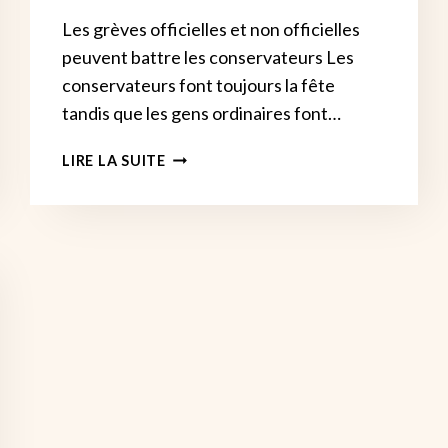
Les grèves officielles et non officielles
peuvent battre les conservateurs Les
conservateurs font toujours la fête
tandis que les gens ordinaires font…
LES
LIRE LA SUITE
CONSERVATEURS
DOIVENT
FAIRE
FACE
À
LA
COLÈRE
DE
CLASSE
DE
PLEIN
FOUET