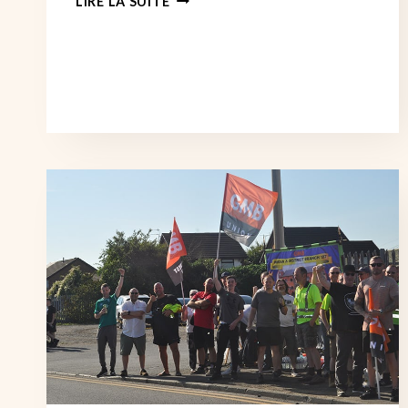
LIRE LA SUITE
GRÈVE
DES
BUS
D’ARRIVA
NORTH
WEST
SUSPENDUE
SANS
VOTE
DES
TRAVAILLEURS