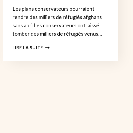
Les plans conservateurs pourraient
rendre des milliers de réfugiés afghans
sans abri Les conservateurs ont laissé
tomber des milliers de réfugiés venus…
LES
LIRE LA SUITE
CONSERVATEURS
TOURNENT
LE
DOS
AUX
RÉFUGIÉS
AFGHANS