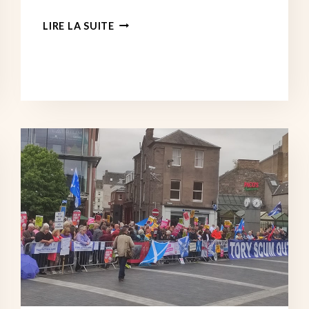
L’INFLATION
LIRE LA SUITE
S’ENVOLE
VERS
UN
NOUVEAU
RECORD
–
IL
EST
MAINTENANT
TEMPS
D’ÉTENDRE
LES
GRÈVES