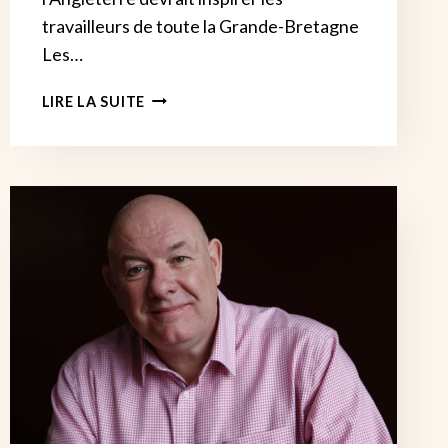
travailleurs de toute la Grande-Bretagne
Les…
LES
LIRE LA SUITE
CHAUFFEURS
D’AUTOBUS
D’ARRIVA
NORTH
WEST
REJETTENT
L’OFFRE
DE
RÉMUNÉRATION
INFÉRIEURE
À
L’INFLATION