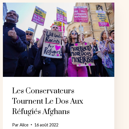
ENOUGH
DOIT
POUSSER
À
CONSTRUIRE
UNE
ACTION
MILITANTE
PLUS
LARGE
Les Conservateurs
Tournent Le Dos Aux
Réfugiés Afghans
Par
Alice
16 août 2022