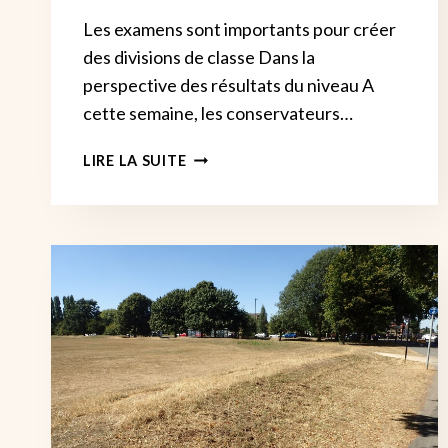
Les examens sont importants pour créer
des divisions de classe Dans la
perspective des résultats du niveau A
cette semaine, les conservateurs…
LES
LIRE LA SUITE
EXAMENS
SONT
UTILISÉS
PAR
LES
DIRIGEANTS
POUR
LA
GUERRE
DES
CLASSES