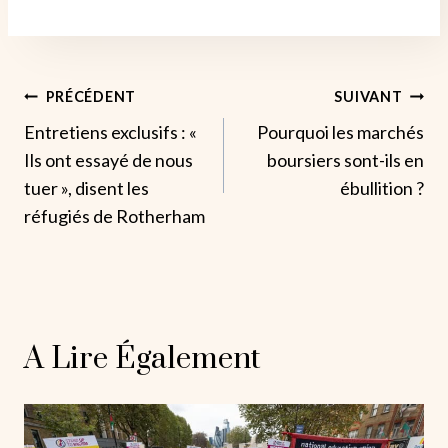
Navigation
PRÉCÉDENT
SUIVANT
Entretiens exclusifs : «
Pourquoi les marchés
De
Ils ont essayé de nous
boursiers sont-ils en
L’article
tuer », disent les
ébullition ?
réfugiés de Rotherham
A Lire Également