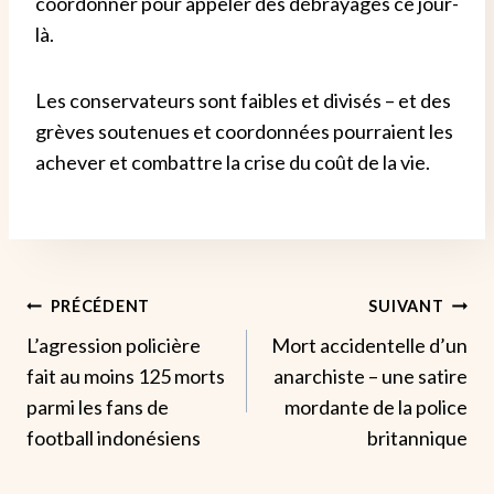
coordonner pour appeler des débrayages ce jour-
là.
Les conservateurs sont faibles et divisés – et des
grèves soutenues et coordonnées pourraient les
achever et combattre la crise du coût de la vie.
Navigation
PRÉCÉDENT
SUIVANT
L’agression policière
Mort accidentelle d’un
De
fait au moins 125 morts
anarchiste – une satire
L’article
parmi les fans de
mordante de la police
football indonésiens
britannique