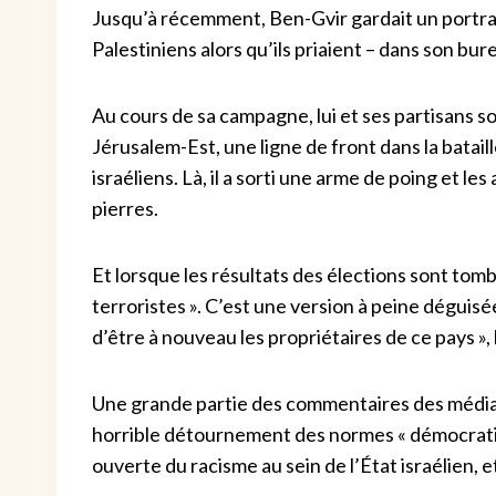
Jusqu’à récemment, Ben-Gvir gardait un portra
Palestiniens alors qu’ils priaient – ​​dans son bur
Au cours de sa campagne, lui et ses partisans so
Jérusalem-Est, une ligne de front dans la batail
israéliens. Là, il a sorti une arme de poing et les
pierres.
Et lorsque les résultats des élections sont tomb
terroristes ». C’est une version à peine déguisé
d’être à nouveau les propriétaires de ce pays », le
Une grande partie des commentaires des média
horrible détournement des normes « démocratiques
ouverte du racisme au sein de l’État israélien, et