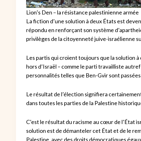
Lion’s Den – la résistance palestinienne armée
La fiction d’une solution à deux États est devenu
répondu en renforçant son système d’apartheid,
privilèges de la citoyenneté juive-israélienne s
Les partis qui croient toujours que la solution 
hors d’Israël – comme le parti travailliste autre
personnalités telles que Ben-Gvir sont passées
Le résultat de l’élection signifiera certaineme
dans toutes les parties de la Palestine historique
C’est le résultat du racisme au cœur de l’État isr
solution est de démanteler cet État et de le re
Palestine, avec des droits démocratiques égaux