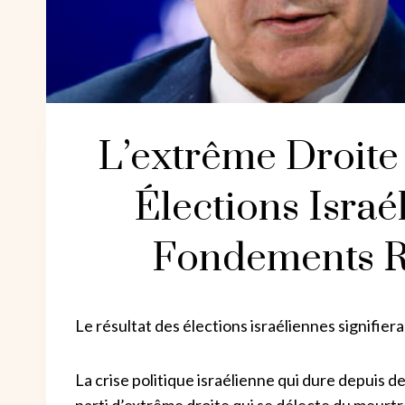
L’extrême Droite
Élections Isra
Fondements Ra
Le résultat des élections israéliennes signifie
La crise politique israélienne qui dure depuis 
parti d’extrême droite qui se délecte du meurtr