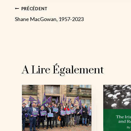
Navigation
PRÉCÉDENT
Shane MacGowan, 1957-2023
De
L’article
A Lire Également