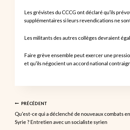
Les grévistes du CCCG ont déclaré qu'ils prévoy
supplémentaires si leurs revendications ne sont
Les militants des autres collèges devraient éga
Faire grève ensemble peut exercer une pression 
et qu'ils négocient un accord national contraigna
Navigation
PRÉCÉDENT
Qu’est-ce qui a déclenché de nouveaux combats e
De
Syrie ? Entretien avec un socialiste syrien