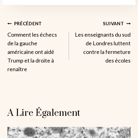
Navigation
PRÉCÉDENT
SUIVANT
Comment les échecs
Les enseignants du sud
De
de la gauche
de Londres luttent
L’article
américaine ont aidé
contre la fermeture
Trump et la droite à
des écoles
renaître
A Lire Également