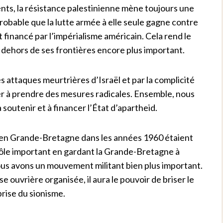
ts, la résistance palestinienne mène toujours une
 probable que la lutte armée à elle seule gagne contre
 financé par l’impérialisme américain. Cela rend le
 dehors de ses frontières encore plus important.
 attaques meurtrières d’Israël et par la complicité
r à prendre des mesures radicales. Ensemble, nous
outenir et à financer l’État d’apartheid.
 en Grande-Bretagne dans les années 1960 étaient
rôle important en gardant la Grande-Bretagne à
 nous avons un mouvement militant bien plus important.
se ouvrière organisée, il aura le pouvoir de briser le
prise du sionisme.