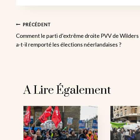
Navigation
PRÉCÉDENT
Comment le parti d’extrême droite PVV de Wilders
De
a-t-il remporté les élections néerlandaises ?
L’article
A Lire Également