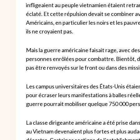
infligeaient au peuple vietnamien étaient retran
éclaté. Et cette répulsion devait se combiner a
Américains, en particulier les noirs et les pauv
ils ne croyaient pas.
Mais la guerre américaine faisait rage, avec de
personnes enrôlées pour combattre. Bientôt, des
pas être renvoyés sur le front ou dans des mis
Les campus universitaires des États-Unis étaient
pour écraser leurs manifestations à balles réel
guerre pourrait mobiliser quelque 750 000 pe
La classe dirigeante américaine a été prise dan
au Vietnam devenaient plus fortes et plus audac
désastre. Certaines sections de l’establishmen