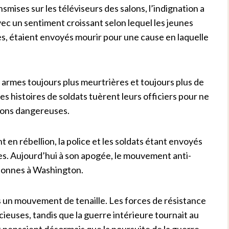
smises sur les téléviseurs des salons, l’indignation a
vec un sentiment croissant selon lequel les jeunes
res, étaient envoyés mourir pour une cause en laquelle
s armes toujours plus meurtrières et toujours plus de
 histoires de soldats tuèrent leurs officiers pour ne
sions dangereuses.
 en rébellion, la police et les soldats étant envoyés
les. Aujourd’hui à son apogée, le mouvement anti-
rsonnes à Washington.
s un mouvement de tenaille. Les forces de résistance
ieuses, tandis que la guerre intérieure tournait au
t pensaient désormais que la poursuite de la guerre