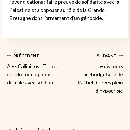
revendications : faire preuve de solidarité avec la
Palestine et s'opposer au rôle de la Grande-
Bretagne dans l'armement d'un génocide.
Navigation
PRÉCÉDENT
SUIVANT
Alex Callinicos : Trump
Le discours
De
conclut une « paix »
prébudgétaire de
L’article
difficile avec la Chine
Rachel Reeves plein
d'hypocrisie