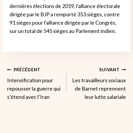
dernières élections de 2019, l'alliance électorale
dirigée par le BJP a remporté 353 sièges, contre
91 sièges pour l'alliance dirigée par le Congrès,
sur un total de 545 sièges au Parlement indien.
Navigation
PRÉCÉDENT
SUIVANT
Intensification pour
Les travailleurs sociaux
De
repousser la guerre qui
de Barnet reprennent
L’article
s’étend avec l’Iran
leur lutte salariale