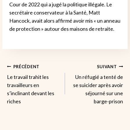
Cour de 2022 qui a jugé la politique illégale.
Le
secrétaire conservateur à la Santé, Matt
Hancock, avait alors affirmé avoir mis « un anneau
de protection » autour des maisons de retraite.
Navigation
PRÉCÉDENT
SUIVANT
Le travail trahit les
Un réfugié a tenté de
De
travailleurs en
se suicider après avoir
L’article
s’inclinant devant les
séjourné sur une
riches
barge-prison