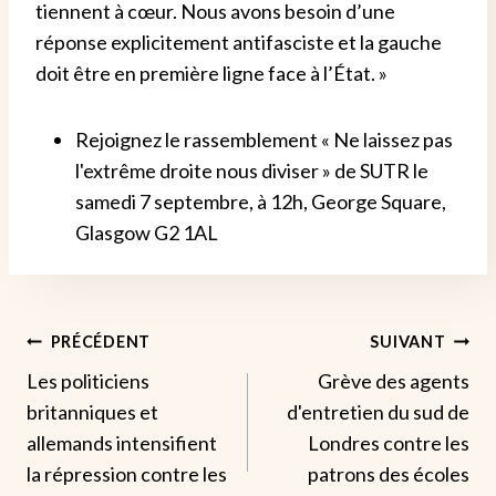
tiennent à cœur. Nous avons besoin d’une
réponse explicitement antifasciste et la gauche
doit être en première ligne face à l’État. »
Rejoignez le rassemblement « Ne laissez pas
l'extrême droite nous diviser » de SUTR le
samedi 7 septembre, à 12h, George Square,
Glasgow G2 1AL
Navigation
PRÉCÉDENT
SUIVANT
Les politiciens
Grève des agents
De
britanniques et
d'entretien du sud de
L’article
allemands intensifient
Londres contre les
la répression contre les
patrons des écoles