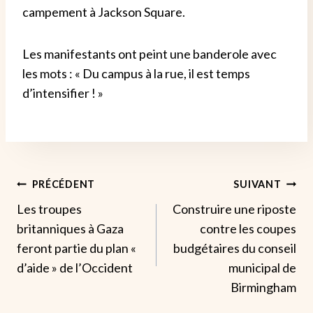
campement à Jackson Square.
Les manifestants ont peint une banderole avec
les mots : « Du campus à la rue, il est temps
d’intensifier ! »
Navigation
PRÉCÉDENT
SUIVANT
Les troupes
Construire une riposte
De
britanniques à Gaza
contre les coupes
L’article
feront partie du plan «
budgétaires du conseil
d’aide » de l’Occident
municipal de
Birmingham