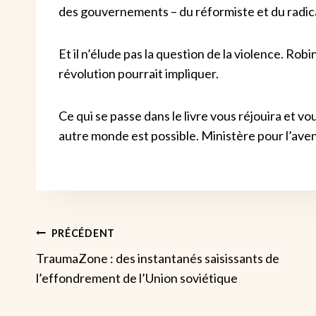
des gouvernements – du réformiste et du radica
Et il n’élude pas la question de la violence. Ro
révolution pourrait impliquer.
Ce qui se passe dans le livre vous réjouira et vo
autre monde est possible. Ministère pour l’aveni
Navigation
PRÉCÉDENT
TraumaZone : des instantanés saisissants de
De
l’effondrement de l’Union soviétique
L’article