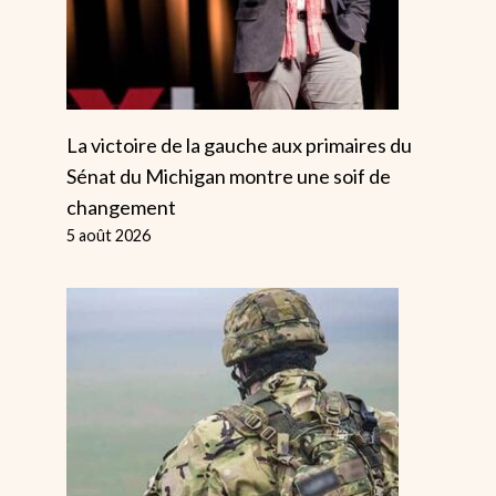
La victoire de la gauche aux primaires du
Sénat du Michigan montre une soif de
changement
5 août 2026
Marche Contre
Les Facture
Le Mouvement
D’énergie Re
Fasciste De
Élevées Car
Tommy Robinson
Truss Protèg