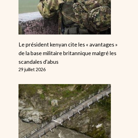
Bénéfices D
Par
Alice
28 mai 2025
Patrons
Par
Alice
8 septembre 2022
Le président kenyan cite les « avantages »
de la base militaire britannique malgré les
scandales d'abus
29 juillet 2026