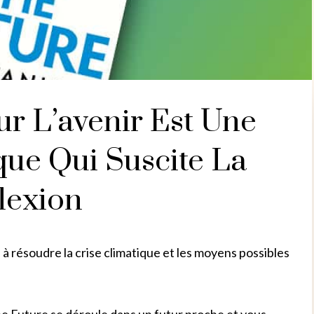
ur L’avenir Est Une
que Qui Suscite La
lexion
 à résoudre la crise climatique et les moyens possibles
he Future se déroule dans un futur proche et vous