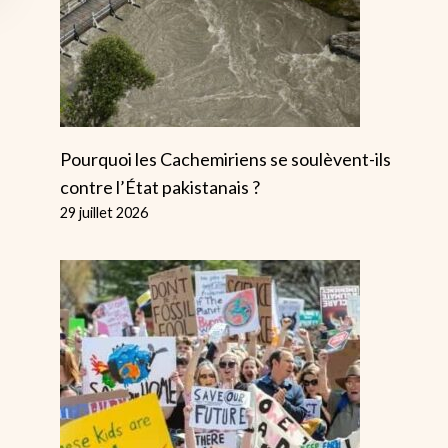
Pourquoi les Cachemiriens se soulèvent-ils
contre l’État pakistanais ?
29 juillet 2026
Grands Piqu
De Grève Le
Premier Jou