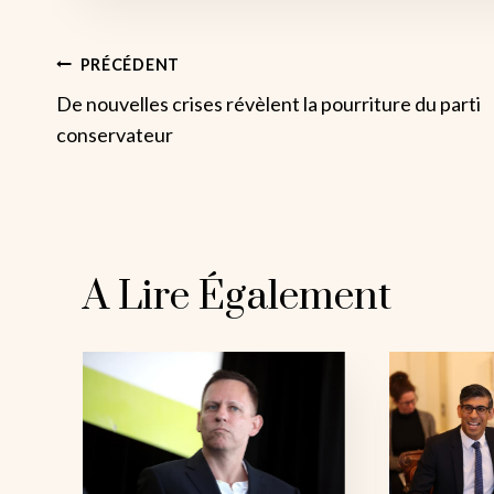
Navigation
PRÉCÉDENT
De nouvelles crises révèlent la pourriture du parti
De
conservateur
L’article
A Lire Également