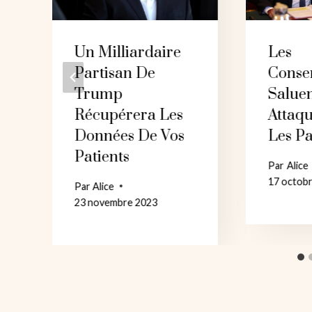
Un Milliardaire
Les
Partisan De
Conse
Trump
Saluen
Récupérera Les
Attaq
Données De Vos
Les Pa
Patients
Par
Alice
17 octob
Par
Alice
23 novembre 2023