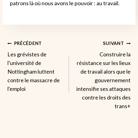
patrons là où nous avons le pouvoir : au travail.
Navigation
PRÉCÉDENT
SUIVANT
Les grévistes de
Construire la
De
l'université de
résistance sur les lieux
L’article
Nottingham luttent
de travail alors que le
contre le massacre de
gouvernement
l'emploi
intensifie ses attaques
contre les droits des
trans+