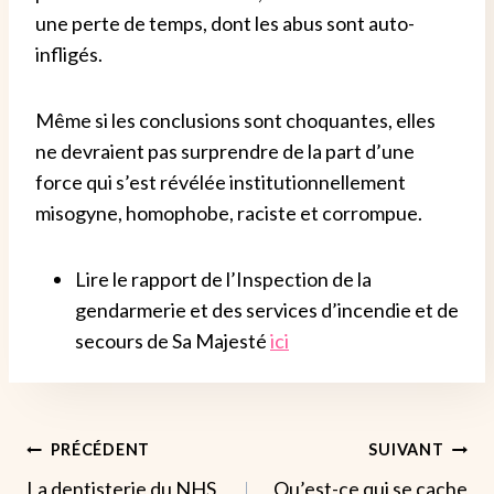
une perte de temps, dont les abus sont auto-
infligés.
Même si les conclusions sont choquantes, elles
ne devraient pas surprendre de la part d’une
force qui s’est révélée institutionnellement
misogyne, homophobe, raciste et corrompue.
Lire le rapport de l’Inspection de la
gendarmerie et des services d’incendie et de
secours de Sa Majesté
ici
Navigation
PRÉCÉDENT
SUIVANT
La dentisterie du NHS
Qu’est-ce qui se cache