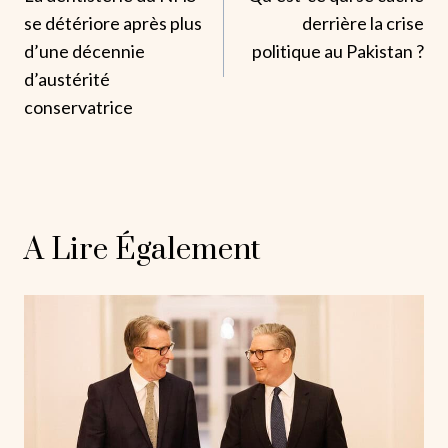
De
se détériore après plus
derrière la crise
L’article
d’une décennie
politique au Pakistan ?
d’austérité
conservatrice
A Lire Également